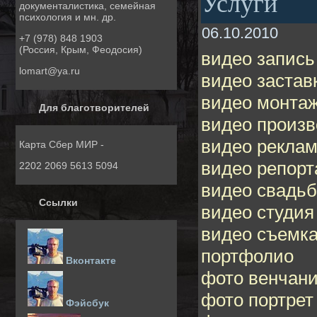
Услуги
документалистика, семейная
психология и мн. др.
06.10.2010
+7 (978) 848 1903
(Россия, Крым, Феодосия)
видео запись
lomart@ya.ru
видео застав
видео монта
Для благотворителей
видео произв
видео рекла
Карта Сбер МИР -
видео репор
2202 2069 5613 5094
видео свадьб
Ссылки
видео студия
видео съемк
портфолио
Вконтакте
фото венчан
фото портрет
Фэйсбук