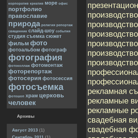
море
презентацио
корпоратив
креатив
офис
портфолио
производств
православие
природа
производство
религия
репортаж
слайд-шоу
производств
священник
события
студия
съемка
сюжет
производств
фото
фильм
фотоальбом
фотограф
производство
фотография
производств
фотомонтаж
фотоколлаж
профессиона
фоторепортаж
фотосерия
фотосессия
профессиона
фотосъемка
рекламная с
церковь
храм
фотошоп
рекламные в
человек
рекламные р
Архивы
свадебная в
свадебная ф
Август 2013
(1)
Сентябрь 2011
(1)