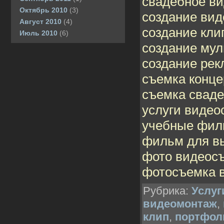
свадебное в
Октябрь 2010
(3)
создание вид
Август 2010
(4)
создание кли
Июль 2010
(6)
создание мул
создание рек
съемка конце
съемка свад
услуги видео
учебные фи
фильм для в
фото видеос
фотосъемка 
Рубрика:
Услуг
видеомонтаж
,
клип
,
портфол