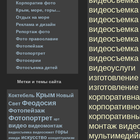
Корпоратив фото
видеосъемка
Крым, море, горы…
видеосъемка
Отдых на море
Реклама и дизайн
видеосъемка
Репортаж фото
видеосъемка
Фото православие
Фотопейзаж
видеосъемка
Фотопортрет
видеосъемка
Фотосерии
видеоуслуги
Фотосъемка детей
изготовление
Метки и темы сайта
изготовлени
Крым
корпоративн
Коктебель
Новый
Феодосия
Свет
корпоративно
Фотопейзаж
корпоративн
Фотопортрет
арт
монтаж виде
видео
видеомонтаж
горы
видеосъемка
видеосюжет
мультимедий
искусство
имидж
концептуализм