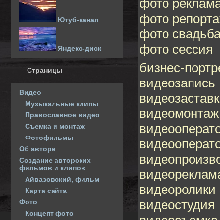
фото реклам
фото репорт
Ютуб-канал
фото свадьб
фото сессия
Яндекс-диск
бизнес-портр
Страницы
видеозапись
Видео
видеозаставк
Музыкальные клипы
видеомонтаж
Православное видео
видеооперат
Съемка и монтаж
Фотофильмы
видеооперато
Об авторе
видеопроизв
Создание авторских
фильмов и клипов
видеореклам
Айвазовский, фильм
видеоролики
Карта сайта
видеостудия
Фото
Концепт фото
видеосъемка