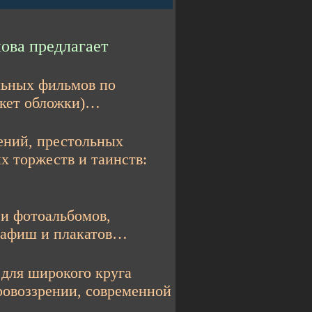
ова предлагает
льных фильмов по
акет обложки)…
ний, престольных
х торжеств и таинств:
и фотоальбомов,
, афиш и плакатов…
ля широкого круга
ровоззрении, современной