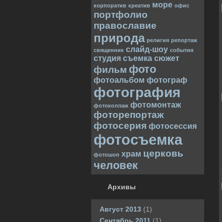
море
корпоратив
креатив
офис
портфолио
православие
природа
религия
репортаж
слайд-шоу
священник
события
студия
съемка
сюжет
фото
фильм
фотоальбом
фотограф
фотография
фотомонтаж
фотоколлаж
фоторепортаж
фотосерия
фотосессия
фотосъемка
церковь
храм
фотошоп
человек
Архивы
Август 2013
(1)
Сентябрь 2011
(1)