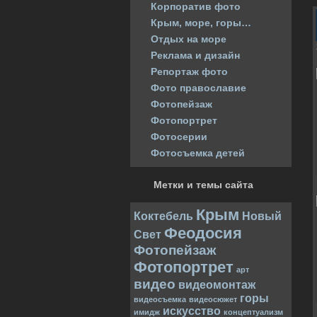
Корпоратив фото
Крым, море, горы…
Отдых на море
Реклама и дизайн
Репортаж фото
Фото православие
Фотопейзаж
Фотопортрет
Фотосерии
Фотосъемка детей
Метки и темы сайта
Крым
Коктебель
Новый
Феодосия
Свет
Фотопейзаж
Фотопортрет
арт
видео
видеомонтаж
горы
видеосъемка
видеосюжет
искусство
имидж
концептуализм