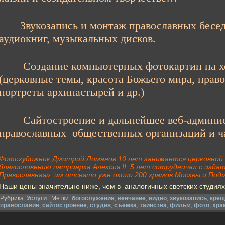
Звукозапись и монтаж православных бесед 
аудиокниг, музыкальных дисков.
Создание компьютерных фотокартин на хол
(церковные темы, красота Божьего мира, право
портреты архипастырей и др.)
Сайтостроение и дальнейшее веб-админис
православных общественных организаций и ч
Фотохудожник Дмитрий Ломанов 10 лет занимается церковной
благословению патриарха Алексия II, 5 лет сотрудничал с изд
Православная», им отснято уже около 200 храмов Москвы и Под
Наши цены значительно ниже, чем в аналогичных светских студия
Рубрика:
Услуги
| Метки:
богослужение
,
венчание
,
видео
,
звукозапись
,
крещ
православие
,
сайтостроение
,
студия
,
съемка
,
таинства
,
фильм
,
фото
,
хра