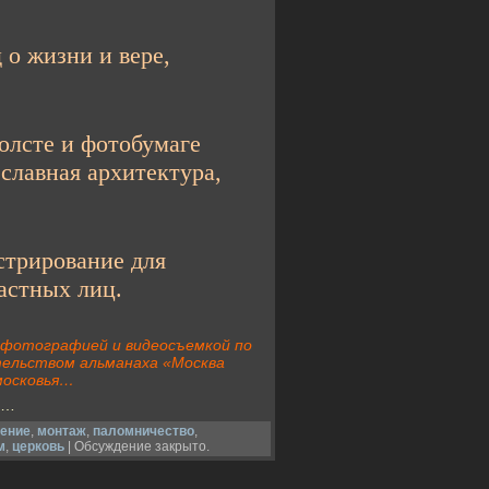
о жизни и вере,
сте и фотобумаге
славная архитектура,
трирование для
астных лиц.
 фотографией и видеосъемкой по
ательством альманаха «Москва
московья…
х…
ение
,
монтаж
,
паломничество
,
м
,
церковь
|
Обсуждение закрыто.