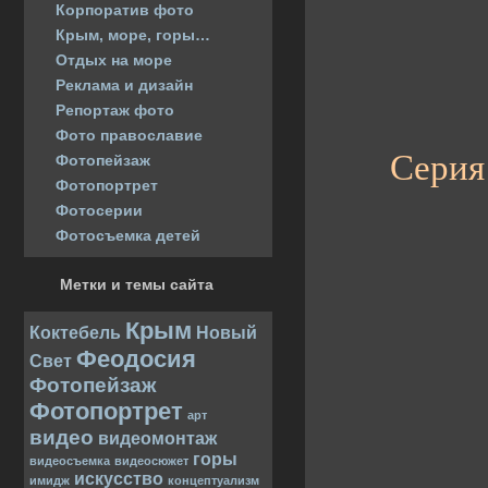
Корпоратив фото
Крым, море, горы…
Отдых на море
Реклама и дизайн
Репортаж фото
Фото православие
Серия
Фотопейзаж
Фотопортрет
Фотосерии
Фотосъемка детей
Метки и темы сайта
Крым
Коктебель
Новый
Феодосия
Свет
Фотопейзаж
Фотопортрет
арт
видео
видеомонтаж
горы
видеосъемка
видеосюжет
искусство
имидж
концептуализм