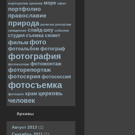
море
корпоратив
креатив
офис
портфолио
православие
природа
религия
репортаж
слайд-шоу
священник
события
студия
съемка
сюжет
фото
фильм
фотоальбом
фотограф
фотография
фотомонтаж
фотоколлаж
фоторепортаж
фотосерия
фотосессия
фотосъемка
церковь
храм
фотошоп
человек
Архивы
Август 2013
(1)
Сентябрь 2011
(1)