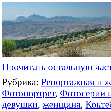
Прочитать остальную част
Рубрика:
Репортажная и ж
Фотопортрет
,
Фотосерии 
девушки
,
женщина
,
Кокте