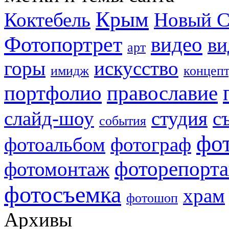
Крым
Коктебель
Новый С
Фотопортрет
видео
ви
арт
горы
искусство
имидж
концеп
портфолио
православие
слайд-шоу
студия
с
события
фо
фотоальбом
фотограф
фоторепорт
фотомонтаж
фотосъемка
храм
фотошоп
Архивы